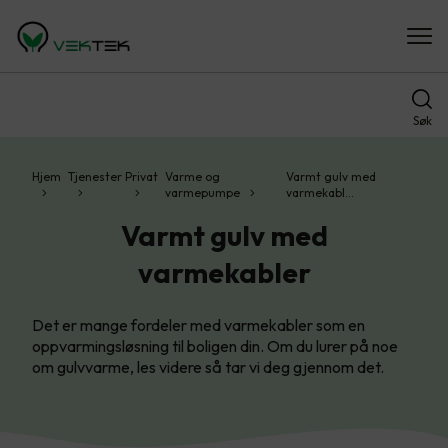
Søk
Hjem
Tjenester
Privat
Varme og
Varmt gulv med
varmepumpe
varmekabl…
Varmt gulv med
varmekabler
Det er mange fordeler med varmekabler som en
oppvarmingsløsning til boligen din. Om du lurer på noe
om gulvvarme, les videre så tar vi deg gjennom det.