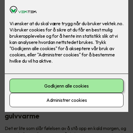
Ved å installere varmekabler får du en jevn og behagelig
varme som spres over hele gulvflaten, perfekt for
vinterkvelder i vårt over gjennomsnittet kalde land.
Få varmen i kalde tær med
gulvvarme
Det er lite som slår følelsen av å stå opp en kald morgen, og