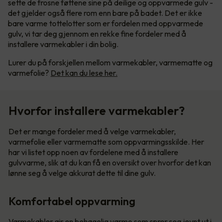
sette de frosne føttene sine på deilige og oppvarmede gulv -
det gjelder også flere rom enn bare på badet. Det er ikke
bare varme tottelotter som er fordelen med oppvarmede
gulv, vi tar deg gjennom en rekke fine fordeler med å
installere varmekabler i din bolig.
Lurer du på forskjellen mellom varmekabler, varmematte og
varmefolie?
Det kan du lese her.
Hvorfor installere varmekabler?
Det er mange fordeler med å velge varmekabler,
varmefolie eller varmematte som oppvarmingsskilde. Her
har vi listet opp noen av fordelene med å installere
gulvvarme, slik at du kan få en oversikt over hvorfor det kan
lønne seg å velge akkurat dette til dine gulv.
Komfortabel oppvarming
Varmekabler gir en behagelig varme som sprer seg jevnt ut i