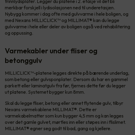
trinnlydsplater. Legger du platene i 2. etasje vil det bli
merkbar forskjell i lydisolasjonen ned til underetasjen.
Nybygg kommer i dag ofte med gulvvarme i hele boligen, og
med Nexans MILLICLICK™ og MILLIMAT® kan du legge
gulvvarme i hele eller deler av boligen også ved rehabilitering
og oppussing.
Varmekabler under fliser og
betonggulv
MILLICLICK™-platene legges direkte på bærende underlag,
som betong eller gulvsponplater. Dersom du har en gammel
parkett eller laminatgulv fra før, fjernes dette før du legger
ut platene. Systemet bygger kun 8mm.
Skal du legge fliser, betong eller annet flytende gulv, tilbyr
Nexans varmekablene MILLIMAT®. Dette er
varmekabelmatter som kun bygger 4,5 mm og kan legges
over det gamle gulvet, mørtles inn eller støpes inn i flislimet.
MILLIMAT® egner seg godt til bad, gang og kjellere.