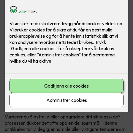
Få full kontroll over ditt sikringsskap
Vurderer du å bytte ut eller oppgradere ditt sikringsskap? I
prosessen dukker det ofte opp en del spørsmål. I denne
artikkelen tar vi deg gjennom de aller viktigste temaene om