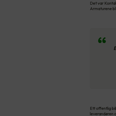
Det var Kontakt
Armaturene bl
B
Ett offentlig b
leverandøren o