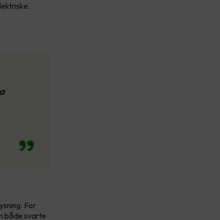
lektriske.
ra
ysning. For
om både svarte