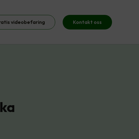
ratis videobefaring
Kontakt oss
ika