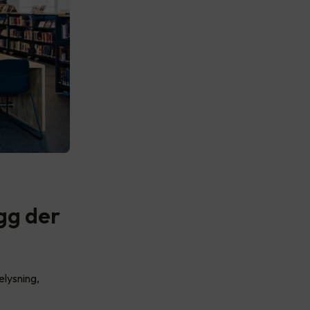
gg der
elysning,