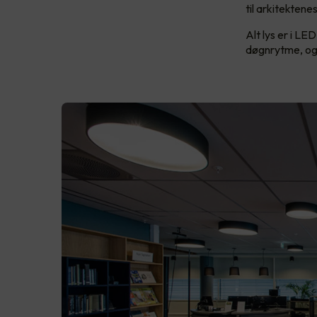
til arkitektene
Alt lys er i LE
døgnrytme, og