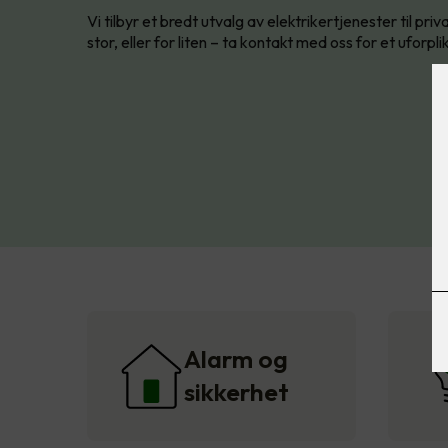
Vi tilbyr et bredt utvalg av elektrikertjenester til pr
stor, eller for liten – ta kontakt med oss for et uforplik
Alarm og
sikkerhet