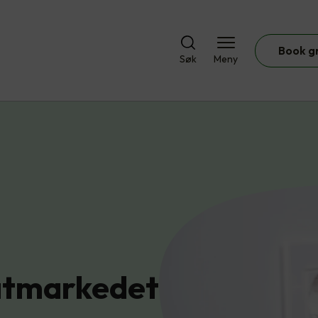
Book g
Søk
Meny
vatmarkedet