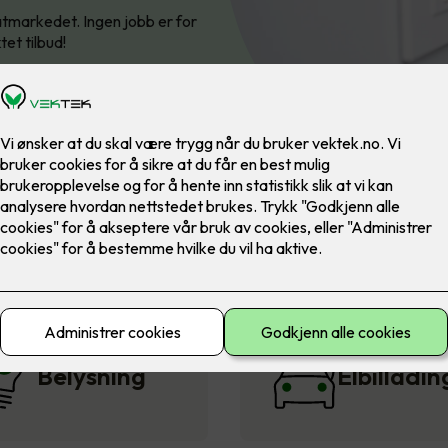
ivatmarkedet. Ingen jobb er for
tet tilbud!
Belysning
Elbilladin