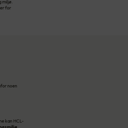
 miljø.
er for
nfor noen
ene kan HCL-
ngsmiljø
.