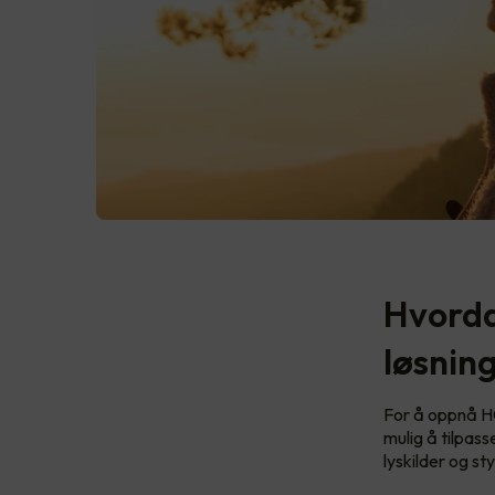
Hvorda
løsnin
For å oppnå HC
mulig å tilpas
lyskilder og st