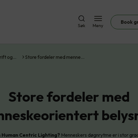
Book g
Søk
Meny
rift og…
Store fordeler med menne…
Store fordeler med
neskeorientert belys
m
Human Centric Lighting?
Menneskers døgnrytme er i stor grad 