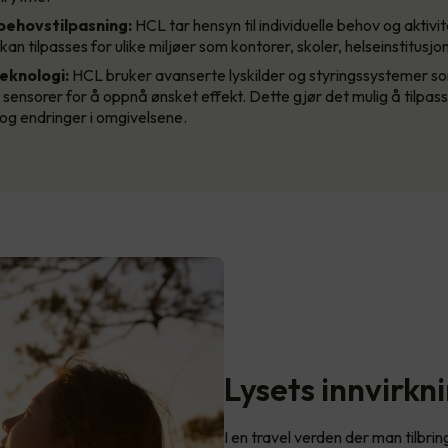
 behovstilpasning:
HCL tar hensyn til individuelle behov og aktivit
an tilpasses for ulike miljøer som kontorer, skoler, helseinstitusjo
eknologi:
HCL bruker avanserte lyskilder og styringssystemer 
 sensorer for å oppnå ønsket effekt. Dette gjør det mulig å tilpas
og endringer i omgivelsene.
Lysets innvirkn
I en travel verden der man tilbri