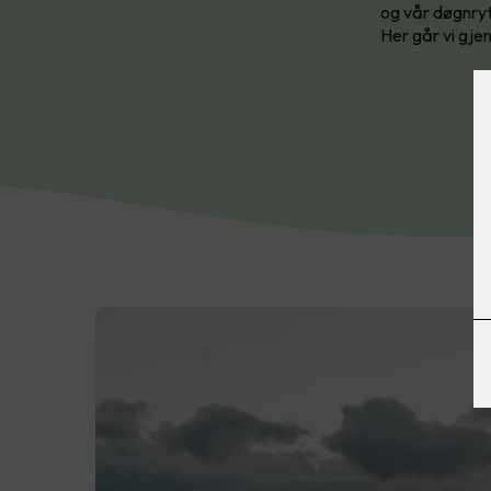
og vår døgnryt
Her går vi gjen