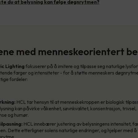
ste du at belysning kan følge døgnrytmen?
ene med menneskeorientert be
c Lighting
fokuserer på å imitere og tilpasse seg naturlige lysfo
ftende farger og intensiteter - for å støtte menneskers døgnrytme 
tige fordeler:
rkning:
HCL tar hensyn til at menneskekroppen er biologisk tilpasse
elysning kan påvirke våkenhet, søvnkvalitet, konsentrasjon, trivsel,
nse og humør.
ilpasning:
HCL innebærer justering av belysningens intensitet, far
en. Dette etterligner solens naturlige endringer, og hjelper med 
nrytme.