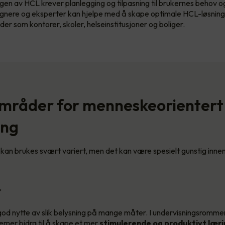
en av HCL krever planlegging og tilpasning til brukernes behov og
gnere og eksperter kan hjelpe med å skape optimale HCL-løsning
eder som kontorer, skoler, helseinstitusjoner og boliger.
mråder for menneskeorientert
ing
kan brukes svært variert, men det kan være spesielt gunstig inne
r
god nytte av slik belysning på mange måter. I undervisningsromm
emer bidra til å skape et mer
stimulerende og produktivt læri