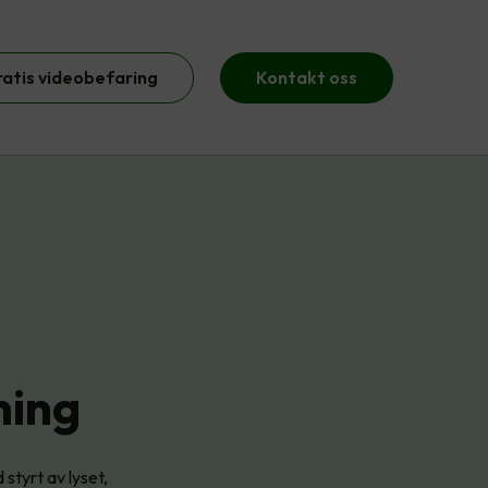
ratis videobefaring
Kontakt oss
ning
styrt av lyset,