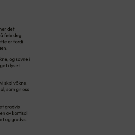
ner det
 å føle deg
te er fordi
gen.
kne, og sovne i
et i lyset
 vi skal våkne.
l, som gir oss
et gradvis
en av kortisol
et og gradvis