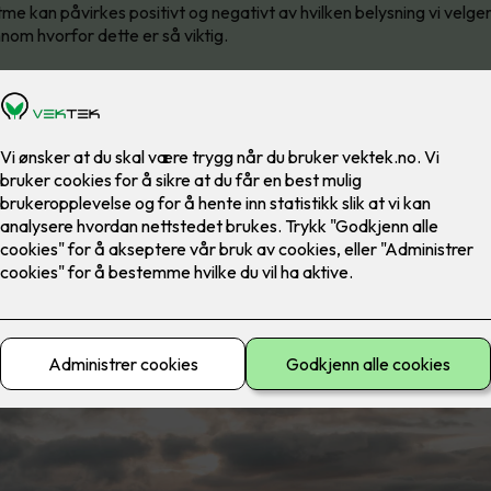
me kan påvirkes positivt og negativt av hvilken belysning vi velge
nom hvorfor dette er så viktig.