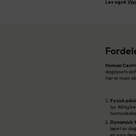
Les også
:
Vis
Fordel
Human Centri
dagslysets ski
Her er noen vik
Fysisk påvi
lys. Riktig b
hormonbala
Dynamisk t
løpet av dag
en sunn døg