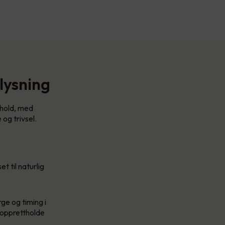
lysning
rhold, med
og trivsel.
t til naturlig
ge og timing i
å opprettholde