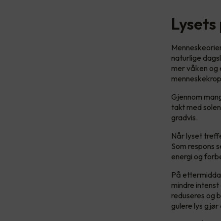
Lysets
Menneskeorient
naturlige dagsl
mer våken og e
menneskekroppe
Gjennom mange 
takt med solens
gradvis.
Når lyset treff
Som respons se
energi og forb
På ettermiddag
mindre intenst 
reduseres og b
gulere lys gjør