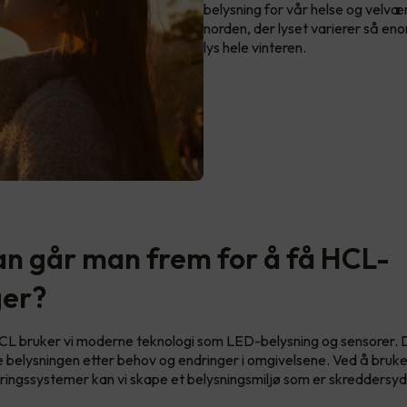
belysning for vår helse og velvære
norden, der lyset varierer så en
lys hele vinteren.
n går man frem for å få HCL-
ger?
L bruker vi moderne teknologi som LED-belysning og sensorer. D
se belysningen etter behov og endringer i omgivelsene. Ved å bruk
yringssystemer kan vi skape et belysningsmiljø som er skreddersydd