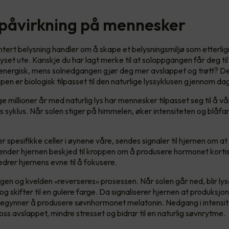
 påvirkning på mennesker
ert belysning handler om å skape et belysningsmiljø som etterlig
yset ute. Kanskje du har lagt merke til at soloppgangen får deg til
nergisk, mens solnedgangen gjør deg mer avslappet og trøtt? Det
n er biologisk tilpasset til den naturlige lyssyklusen gjennom da
millioner år med naturlig lys har mennesker tilpasset seg til å vå
 syklus. Når solen stiger på himmelen, øker intensiteten og blåfarg
er spesifikke celler i øynene våre, sendes signaler til hjernen om at
nder hjernen beskjed til kroppen om å produsere hormonet kortiso
edrer hjernens evne til å fokusere.
en og kvelden «reverseres» prosessen. Når solen går ned, blir lys
og skifter til en gulere farge. Da signaliserer hjernen at produksjon
egynner å produsere søvnhormonet melatonin. Nedgang i intensit
 oss avslappet, mindre stresset og bidrar til en naturlig søvnrytme.