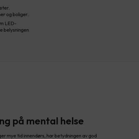
eter.
ner og boliger.
som LED-
se belysningen
ing på mental helse
nger mye tid innendørs, har betydningen av god