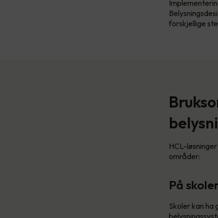
Implementering
Belysningsdesi
forskjellige st
Brukso
belysn
HCL-løsninger 
områder:
På skole
Skoler kan ha 
belysningssyst