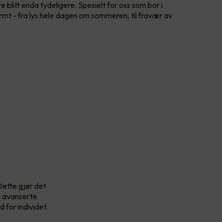
 blitt enda tydeligere. Spesielt for oss som bor i
ormt - fra lys hele dagen om sommeren, til fravær av
ette gjør det
e avanserte
 for individet.